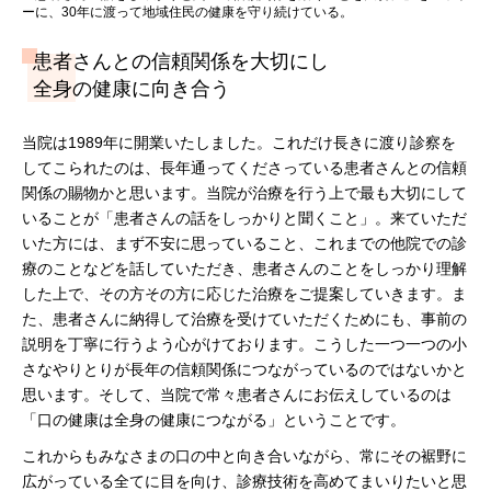
ーに、30年に渡って地域住民の健康を守り続けている。
患者さんとの信頼関係を大切にし
全身の健康に向き合う
当院は1989年に開業いたしました。これだけ長きに渡り診察を
してこられたのは、長年通ってくださっている患者さんとの信頼
関係の賜物かと思います。当院が治療を行う上で最も大切にして
いることが「患者さんの話をしっかりと聞くこと」。来ていただ
いた方には、まず不安に思っていること、これまでの他院での診
療のことなどを話していただき、患者さんのことをしっかり理解
した上で、その方その方に応じた治療をご提案していきます。ま
た、患者さんに納得して治療を受けていただくためにも、事前の
説明を丁寧に行うよう心がけております。こうした一つ一つの小
さなやりとりが長年の信頼関係につながっているのではないかと
思います。そして、当院で常々患者さんにお伝えしているのは
「口の健康は全身の健康につながる」ということです。
これからもみなさまの口の中と向き合いながら、常にその裾野に
広がっている全てに目を向け、診療技術を高めてまいりたいと思